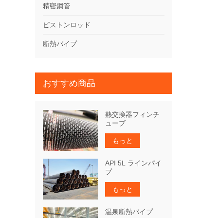
精密鋼管
ピストンロッド
断熱パイプ
おすすめ商品
熱交換器フィンチ
ューブ
もっと
API 5L ラインパイ
プ
もっと
温泉断熱パイプ