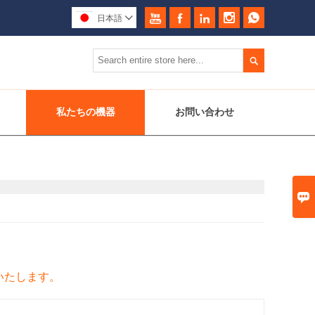





日本語


私たちの機器
お問い合わせ

いたします。