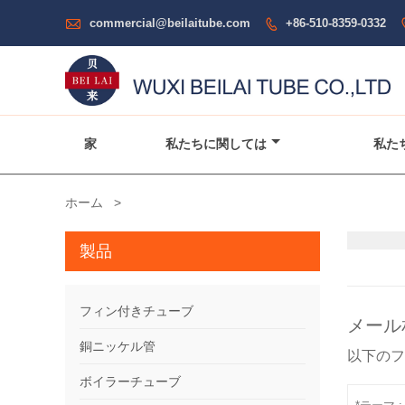

commercial@beilaitube.com
+86-510-8359-0332

家
私たちに関しては
私た
ホーム
>
製品
フィン付きチューブ
メール
銅ニッケル管
以下の
ボイラーチューブ