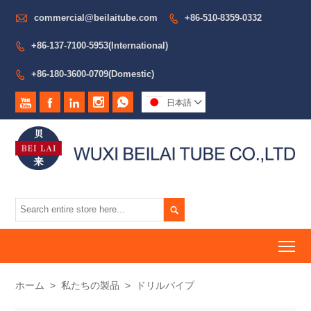

commercial@beilaitube.com
+86-510-8359-0332

+86-137-7100-5953(International)

+86-180-3600-0709(Domestic)






日本語


To
ホーム
>
私たちの製品
>
ドリルパイプ