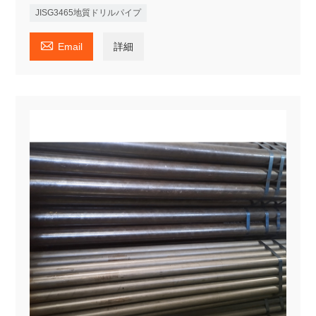
JISG3465地質ドリルパイプ

Email
詳細