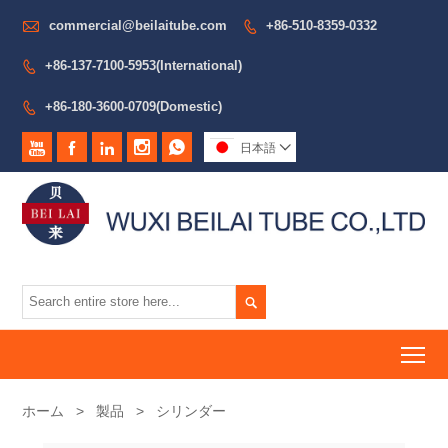

commercial@beilaitube.com
+86-510-8359-0332

+86-137-7100-5953(International)

+86-180-3600-0709(Domestic)






日本語


To
ホーム
>
製品
>
シリンダー