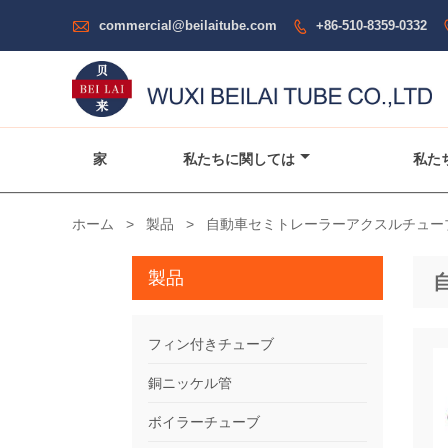

commercial@beilaitube.com
+86-510-8359-0332

家
私たちに関しては
私た
ホーム
>
製品
>
自動車セミトレーラーアクスルチュー
製品
フィン付きチューブ
銅ニッケル管
ボイラーチューブ