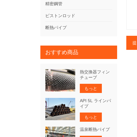
精密鋼管
ピストンロッド
断熱パイプ
提
おすすめ商品
熱交換器フィン
チューブ
もっと
API 5L ラインパ
イプ
もっと
温泉断熱パイプ