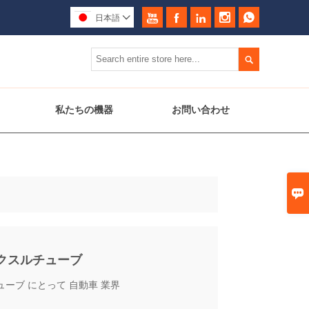





日本語


私たちの機器
お問い合わせ

クスルチューブ
ューブ にとって 自動車 業界