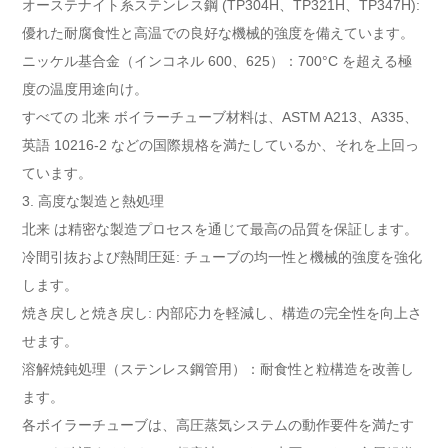
オーステナイト系ステンレス鋼 (TP304H、TP321H、TP347H):
優れた耐腐食性と高温での良好な機械的強度を備えています。
ニッケル基合金（インコネル 600、625）：700°C を超える極
度の温度用途向け。
すべての 北来 ボイラーチューブ材料は、ASTM A213、A335、
英語 10216-2 などの国際規格を満たしているか、それを上回っ
ています。
3. 高度な製造と熱処理
北来 は精密な製造プロセスを通じて最高の品質を保証します。
冷間引抜および熱間圧延: チューブの均一性と機械的強度を強化
します。
焼き戻しと焼き戻し: 内部応力を軽減し、構造の完全性を向上さ
せます。
溶解焼鈍処理（ステンレス鋼管用）：耐食性と粒構造を改善し
ます。
各ボイラーチューブは、高圧蒸気システムの動作要件を満たす