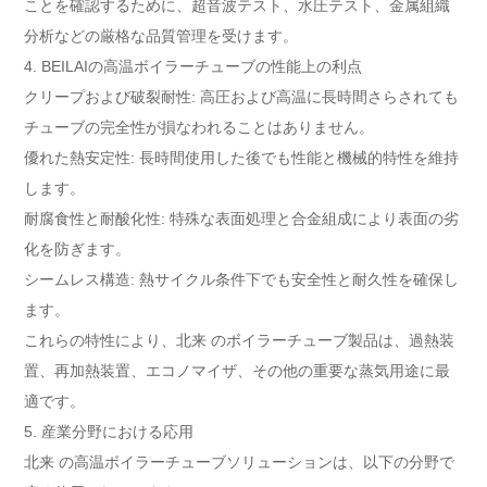
ことを確認するために、超音波テスト、水圧テスト、金属組織
分析などの厳格な品質管理を受けます。
4. BEILAIの高温ボイラーチューブの性能上の利点
クリープおよび破裂耐性: 高圧および高温に長時間さらされても
チューブの完全性が損なわれることはありません。
優れた熱安定性: 長時間使用した後でも性能と機械的特性を維持
します。
耐腐食性と耐酸化性: 特殊な表面処理と合金組成により表面の劣
化を防ぎます。
シームレス構造: 熱サイクル条件下でも安全性と耐久性を確保し
ます。
これらの特性により、北来 のボイラーチューブ製品は、過熱装
置、再加熱装置、エコノマイザ、その他の重要な蒸気用途に最
適です。
5. 産業分野における応用
北来 の高温ボイラーチューブソリューションは、以下の分野で