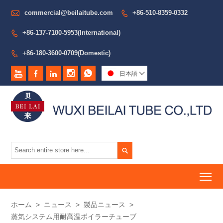

commercial@beilaitube.com
+86-510-8359-0332

+86-137-7100-5953(International)

+86-180-3600-0709(Domestic)






日本語


To
ホーム
>
ニュース
>
製品ニュース
>
蒸気システム用耐高温ボイラーチューブ