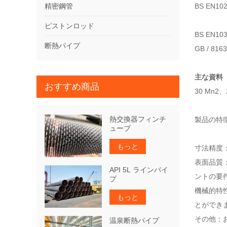
精密鋼管
BS EN
ピストンロッド
BS EN
断熱パイプ
GB / 
主な資料
おすすめ商品
30 Mn2
熱交換器フィンチ
製品の特
ューブ
もっと
寸法精度
表面品質
API 5L ラインパイ
ントの要
プ
機械的特性
もっと
とができ
その他：お
温泉断熱パイプ