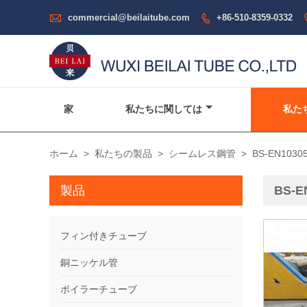

commercial@beilaitube.com
+86-510-8359-0332

家
私たちに関しては
私た
ホーム
>
私たちの製品
>
シームレス鋼管
>
BS-EN10
製品
BS-
フィン付きチューブ
銅ニッケル管
ボイラーチューブ