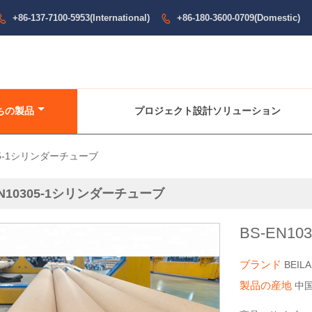
+86-137-7100-5953(International)
+86-180-3600-0709(Domestic)


ちの製品
プロジェクト設計ソリューション
305-1シリンダーチューブ
EN10305-1シリンダーチューブ
BS-EN1
ブランド
BEILA
製品の産地
中