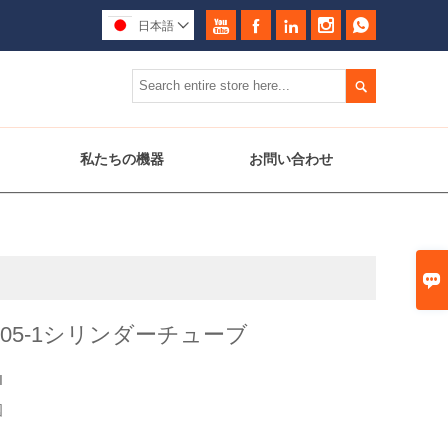





日本語


私たちの機器
お問い合わせ

0305-1シリンダーチューブ
I
国