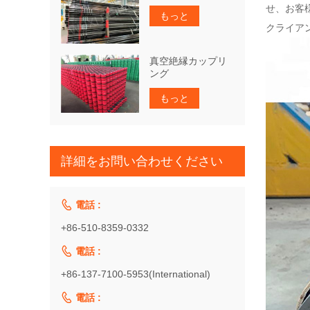
せ、お客
もっと
クライア
真空絶縁カップリ
ング
もっと
詳細をお問い合わせください

電話 :
+86-510-8359-0332

電話 :
+86-137-7100-5953(International)

電話 :