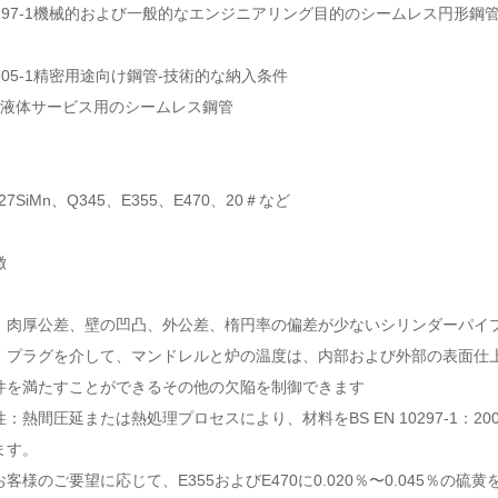
10297-1機械的および一般的なエンジニアリング目的のシームレス円形鋼
10305-1精密用途向け鋼管-技術的な納入条件
8163液体サービス用のシームレス鋼管
、27SiMn、Q345、E355、E470、20＃など
徴
：肉厚公差、壁の凹凸、外公差、楕円率の偏差が少ないシリンダーパイ
：プラグを介して、マンドレルと炉の温度は、内部および外部の表面仕
件を満たすことができるその他の欠陥を制御できます
：熱間圧延または熱処理プロセスにより、材料をBS EN 10297-1：2003
ます。
客様のご要望に応じて、E355およびE470に0.020％〜0.045％