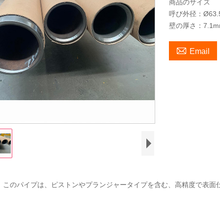
商品のサイズ
呼び外径：Ø63.
壁の厚さ：7.1mm-

Email
、このパイプは、ピストンやプランジャータイプを含む、高精度で表面