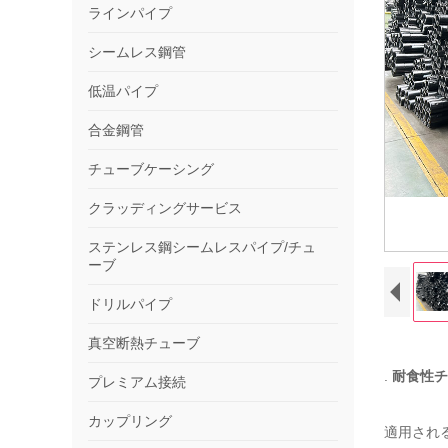
ラインパイプ
シームレス鋼管
低温パイプ
合金鋼管
チューブケーシング
クラッディングサービス
ステンレス鋼シームレスパイプ/チュ
ーブ
ドリルパイプ
真空断熱チューブ
.
耐食性チ
プレミアム接続
カップリング
適用され