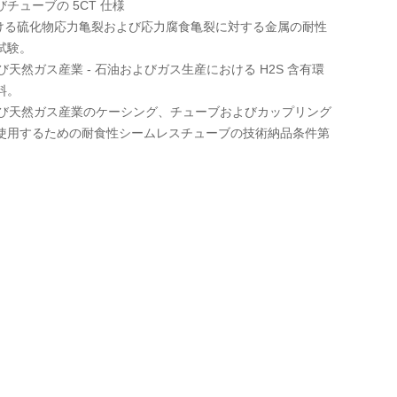
チューブの 5CT 仕様
における硫化物応力亀裂および応力腐食亀裂に対する金属の耐性
試験。
よび天然ガス産業 - 石油およびガス生産における H2S 含有環
料。
および天然ガス産業のケーシング、チューブおよびカップリング
使用するための耐食性シームレスチューブの技術納品条件第