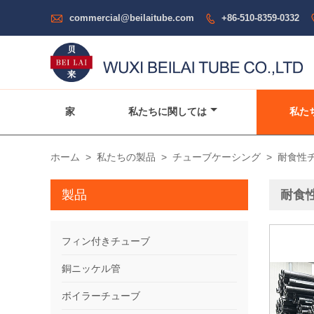

commercial@beilaitube.com
+86-510-8359-0332

家
私たちに関しては
私た
ホーム
>
私たちの製品
>
チューブケーシング
>
耐食性
製品
耐食
フィン付きチューブ
銅ニッケル管
ボイラーチューブ