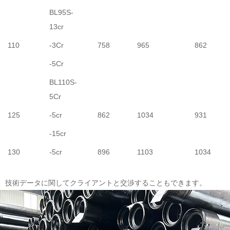
BL95S-
13cr
110
-3Cr
758
965
862
-5Cr
BL110S-
5Cr
125
-5cr
862
1034
931
-15cr
130
-5cr
896
1103
1034
品は、技術データに関してクライアントと交渉することもできます。