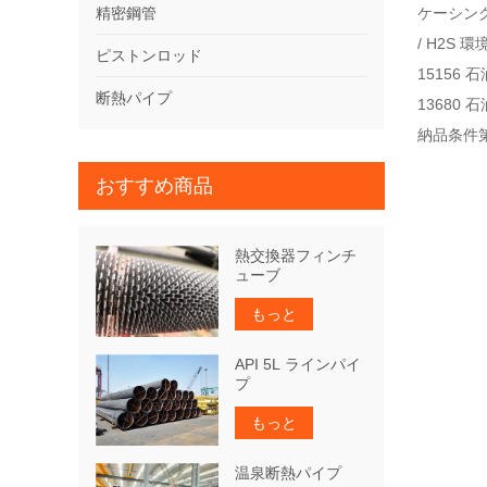
精密鋼管
ケーシング
/ H2
ピストンロッド
15156
断熱パイプ
1368
納品条件第
おすすめ商品
熱交換器フィンチ
ューブ
もっと
API 5L ラインパイ
プ
もっと
温泉断熱パイプ