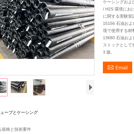
ケーシングおよび
/ H2S 環境
に関する実験室
15156 石油お
境で使用する材
13680 石油
ストックとして
3 版。

Email
ューブとケーシング
る規格と技術要件