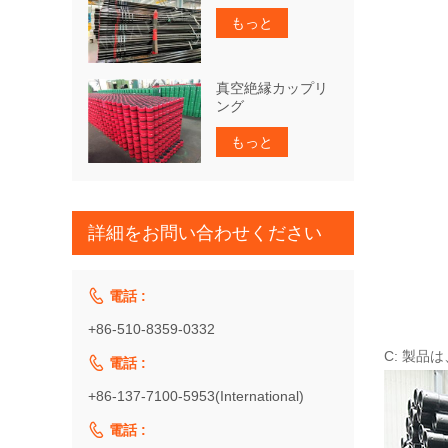
もっと
真空絶縁カップリ
ング
もっと
詳細をお問い合わせください

電話 :
+86-510-8359-0332
C: 製

電話 :
+86-137-7100-5953(International)

電話 :