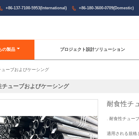
+86-137-7100-5953(International)
+86-180-3600-0709(Domestic)


ちの製品
プロジェクト設計ソリューション
チューブおよびケーシング
性チューブおよびケーシング
耐食性チ
. 耐食性チュー
適用される規格