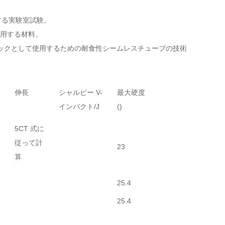
する実験室試験。
で使用する材料。
トックとして使用するための耐食性シームレスチューブの技術
伸長
シャルピー V-
最大硬度
インパクト/J
()
5CT 式に
従って計
23
算
25.4
25.4