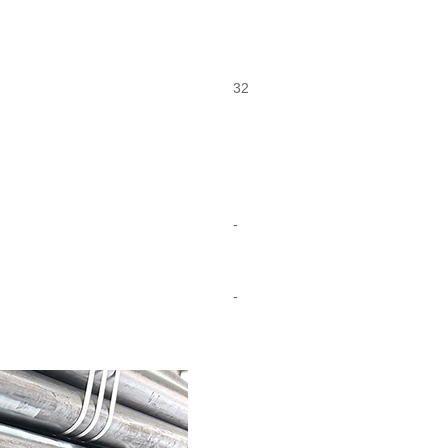
32
-
-