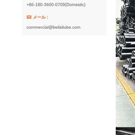
+86-180-3600-0709(Domestic)

メール :
commercial@beilaitube.com