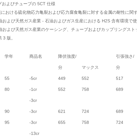
およびチューブの 5CT 仕様
S 環境における硫化物応力亀裂および応力腐食亀裂に対する金属の耐性に関
 石油および天然ガス産業 - 石油およびガス生産における H2S 含有環境
0 石油および天然ガス産業のケーシング、チューブおよびカップリングス
 3 版。
学年
商品名
降伏強度/
引張強さ/
分
マックス
分
55
-5cr
449
552
517
80
-1cr
552
758
689
-3cr
90
-3cr
621
724
689
95
-3cr
655
758
724
-13cr