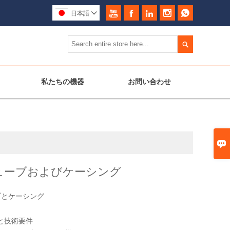





日本語


私たちの機器
お問い合わせ

ューブおよびケーシング
ブとケーシング
と技術要件